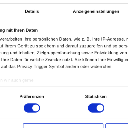
Details
Anzeigeneinstellungen
g mit Ihren Daten
verarbeiten Ihre persönlichen Daten, wie z. B. Ihre IP-Adresse, 
99 min
86 min
uf Ihrem Gerät zu speichern und darauf zuzugreifen und so pers
ung und Inhalten, Zielgruppenforschung sowie Entwicklung von
 Ihre Daten für welche Zwecke nutzt. Sie können Ihre Einwilligun
 auf das Privacy Trigger Symbol ändern oder widerrufen
n wir auch gerne:
re geografische Lage erfassen, welche bis auf einige Meter gen
es Scannen nach bestimmten Merkmalen (Fingerprinting) identifi
Präferenzen
Statistiken
ie Ihre persönlichen Daten verarbeitet werden, und legen Sie I
ntimes kannst du Spielfilme aus den Jahren 1910 bis 2010 koste