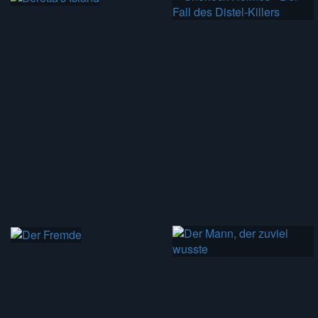
HD
96 min
26 min
94 min
75 min