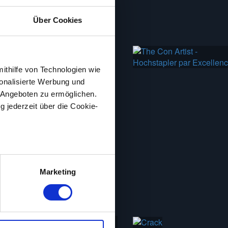
Über Cookies
mithilfe von Technologien wie
94 min
onalisierte Werbung und
HD
87 min
 Angeboten zu ermöglichen.
g jederzeit über die Cookie-
au sein können
zieren
Marketing
hre Präferenzen im
Abschnitt
nlos ansehen. Bitte beachte,