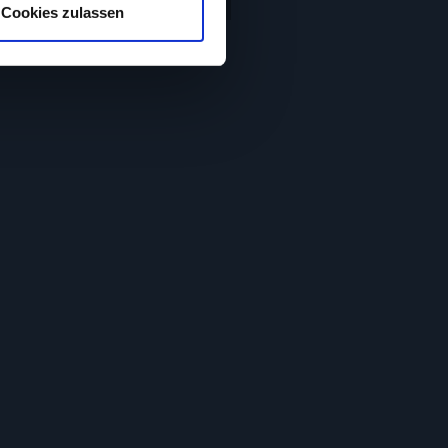
. Wir verwenden Cookies, um
Cookies zulassen
73 min
bieten zu können und die
90 min
erwendung unserer Website an
e Informationen
sie im Rahmen deiner