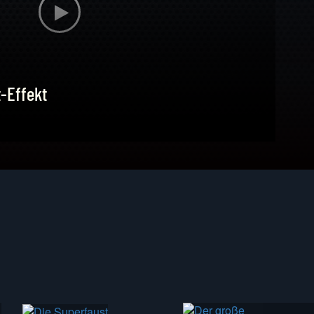
My
-Effekt
MY