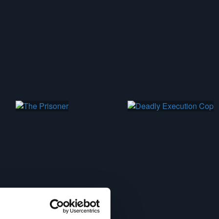
74 min
86 min