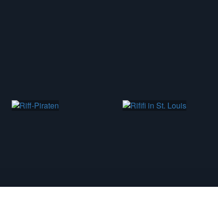
108 min
85 min