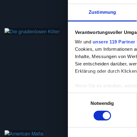
Zustimmung
Verantwortungsvoller Umgan
Wir und
unsere 119 Partner
89 min
94 min
Cookies, um Informationen a
Inhalte, Messungen von Werb
Sie entscheiden darüber, wer
Erklärung oder durch Klicken
Wenn Sie es erlauben, würde
Informationen über Ih
Einwilligungsauswahl
Ihr Gerät durch aktiv
Notwendig
Erfahren Sie mehr darüber, w
Einzelheiten
fest.
Auf unserer Webseite Popcor