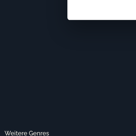
dass dieser Service ohne Un
89 min
100 min
Inhalte und Anzeigen auszusp
Zugriffe auf unsere Website
unsere Partner für soziale M
möglicherweise mit weiteren
Nutzung der Dienste gesamme
Weitere Genres