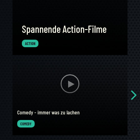
Spannende Action-Filme
ACTION
Comedy - immer was zu lachen
Kla
COMEDY
KL