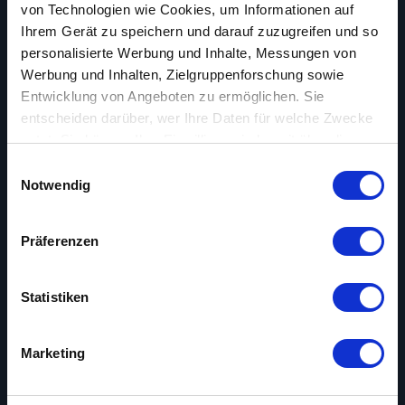
von Technologien wie Cookies, um Informationen auf
Ihrem Gerät zu speichern und darauf zuzugreifen und so
personalisierte Werbung und Inhalte, Messungen von
Werbung und Inhalten, Zielgruppenforschung sowie
Entwicklung von Angeboten zu ermöglichen. Sie
entscheiden darüber, wer Ihre Daten für welche Zwecke
nutzt. Sie können Ihre Einwilligung jederzeit über die
Cookie-Erklärung oder durch Klicken auf das Privacy
Einwilligungsauswahl
Trigger Symbol ändern oder widerrufen
Notwendig
Wenn Sie es erlauben, würden wir auch gerne:
Präferenzen
Informationen über Ihre geografische Lage
erfassen, welche bis auf einige Meter genau sein
können
Statistiken
Ihr Gerät durch aktives Scannen nach
bestimmten Merkmalen (Fingerprinting) identifizieren
Marketing
Erfahren Sie mehr darüber, wie Ihre persönlichen Daten
verarbeitet werden, und legen Sie Ihre Präferenzen im