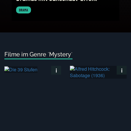
DRAMA
KRI
Filme im Genre `Mystery`