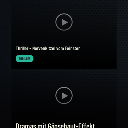
Thriller - Nervenkitzel vom Feinsten
Sci
THRILLER
SCI
Dramas mit Gänsehaut-Effekt
Kr