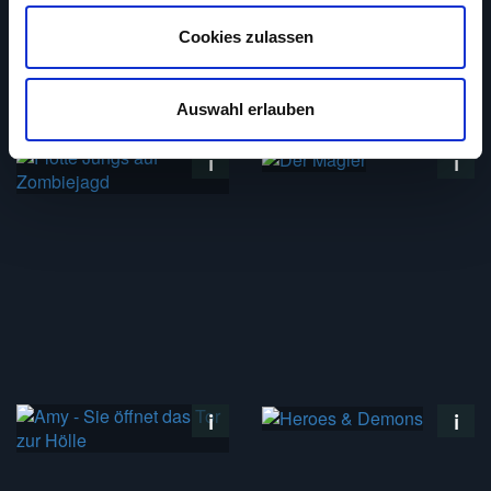
Abschnitt Einzelheiten
fest.
Cookies zulassen
Auf unserer Webseite Popcorntimes kannst du Spielfilme
aus den Jahren 1910 bis 2010 kostenlos ansehen. Bitte
beachte, dass dieser Service ohne Unterstützung
Auswahl erlauben
unserer zahlreichen Werbepartner nicht möglich ist. Wir
verwenden Cookies, um Inhalte und Anzeigen
auszuspielen und zu personalisieren, Funktionen für
soziale Medien anbieten zu können und die Zugriffe auf
unsere Website zu analysieren. Außerdem geben wir
Informationen zu deiner Verwendung unserer Website an
unsere Partner für soziale Medien, Werbung und
Analysen weiter. Unsere Partner führen diese
Informationen möglicherweise mit weiteren Daten
zusammen, die du ihnen bereitgestellt hast oder welche
sie im Rahmen deiner Nutzung der Dienste gesammelt
haben. Du kannst diese Genehmigung jederzeit
widerrufen.