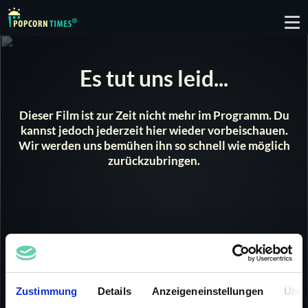
To
nav
Es tut uns leid...
Dieser Film ist zur Zeit nicht mehr im Programm. Du
kannst jedoch jederzeit hier wieder vorbeischauen.
Wir werden uns bemühen ihn so schnell wie möglich
zurückzubringen.
Charlie Chaplin Best of Teil 2
1914 |
SD
8 min
Zustimmung
Details
Anzeigeneinstellungen
Über