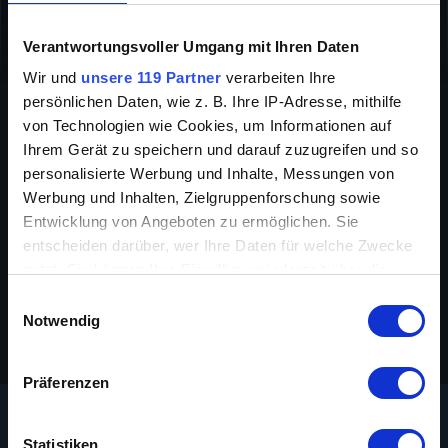
KLASSIKER
COMEDY
Verantwortungsvoller Umgang mit Ihren Daten
INFO
Wir und
unsere 119 Partner
verarbeiten Ihre
persönlichen Daten, wie z. B. Ihre IP-Adresse, mithilfe
von Technologien wie Cookies, um Informationen auf
Ihrem Gerät zu speichern und darauf zuzugreifen und so
personalisierte Werbung und Inhalte, Messungen von
Werbung und Inhalten, Zielgruppenforschung sowie
Entwicklung von Angeboten zu ermöglichen. Sie
entscheiden darüber, wer Ihre Daten für welche Zwecke
Regie
Charlie Chaplin
nutzt. Sie können Ihre Einwilligung jederzeit über die
Original-Titel
Charlie Chaplin
Cookie-Erklärung oder durch Klicken auf das Privacy
Einwilligungsauswahl
Trigger Symbol ändern oder widerrufen
Notwendig
Jahr
1914
Wenn Sie es erlauben, würden wir auch gerne:
Präferenzen
Informationen über Ihre geografische Lage
erfassen, welche bis auf einige Meter genau sein
können
Statistiken