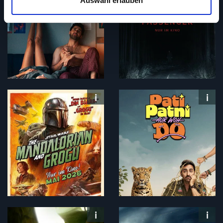
Auswahl erlauben
unserer zahlreichen Werbepartner nicht möglich ist. Wir
verwenden Cookies, um Inhalte und Anzeigen
auszuspielen und zu personalisieren, Funktionen für
soziale Medien anbieten zu können und die Zugriffe auf
unsere Website zu analysieren. Außerdem geben wir
Informationen zu deiner Verwendung unserer Website an
unsere Partner für soziale Medien, Werbung und
Analysen weiter. Unsere Partner führen diese
Informationen möglicherweise mit weiteren Daten
zusammen, die du ihnen bereitgestellt hast oder welche
sie im Rahmen deiner Nutzung der Dienste gesammelt
haben. Du kannst diese Genehmigung jederzeit
widerrufen.