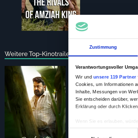
Zustimmung
Weitere Top-Kinotrailer
Verantwortungsvoller Umgan
Wir und
unsere 119 Partner
155 min
97 min
Cookies, um Informationen a
Inhalte, Messungen von Werb
Sie entscheiden darüber, wer
Erklärung oder durch Klicken
Wenn Sie es erlauben, würde
Informationen über Ih
Einwilligungsauswahl
Ihr Gerät durch aktiv