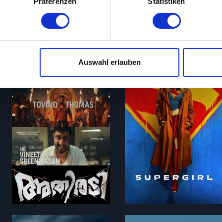
Präferenzen
Statistiken
ie Ihre persönlichen Daten verarbeitet werden, und legen Sie I
ntimes kannst du Spielfilme aus den Jahren 1910 bis 2010 koste
terstützung unserer zahlreichen Werbepartner nicht möglich ist
Auswahl erlauben
ielen und zu personalisieren, Funktionen für soziale Medien an
156 min
110 min
 zu analysieren. Außerdem geben wir Informationen zu deiner V
edien, Werbung und Analysen weiter. Unsere Partner führen dies
 Daten zusammen, die du ihnen bereitgestellt hast oder welche 
lt haben. Du kannst diese Genehmigung jederzeit widerrufen.