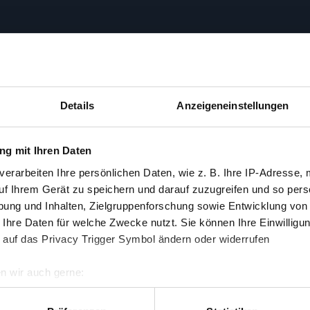
Details
Anzeigeneinstellungen
g mit Ihren Daten
verarbeiten Ihre persönlichen Daten, wie z. B. Ihre IP-Adresse, 
176 min
uf Ihrem Gerät zu speichern und darauf zuzugreifen und so pers
137 min
ung und Inhalten, Zielgruppenforschung sowie Entwicklung von
 Ihre Daten für welche Zwecke nutzt. Sie können Ihre Einwilligun
 auf das Privacy Trigger Symbol ändern oder widerrufen
n wir auch gerne:
re geografische Lage erfassen, welche bis auf einige Meter gen
es Scannen nach bestimmten Merkmalen (Fingerprinting) identifi