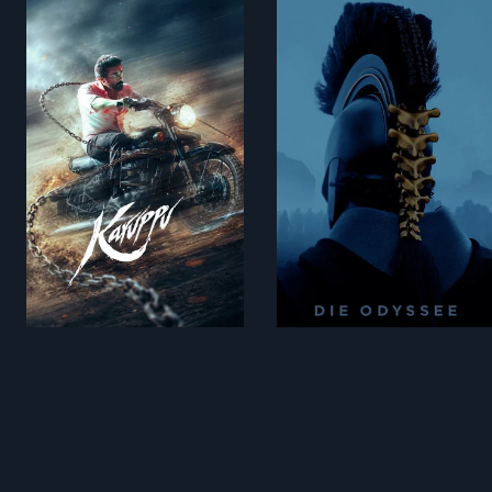
153 min
172 min