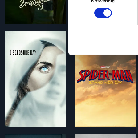
Notwendig
Erfahren Sie mehr darüber, w
Einzelheiten
fest.
Auf unserer Webseite Popcor
dass dieser Service ohne Un
Inhalte und Anzeigen auszusp
120 min
Zugriffe auf unsere Website
150 min
unsere Partner für soziale M
möglicherweise mit weiteren
Nutzung der Dienste gesamme