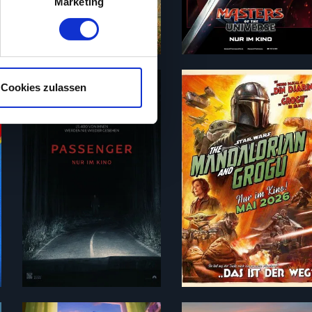
Marketing
hre Präferenzen im
Abschnitt
nlos ansehen. Bitte beachte,
. Wir verwenden Cookies, um
Cookies zulassen
bieten zu können und die
94 min
erwendung unserer Website an
132 min
e Informationen
sie im Rahmen deiner