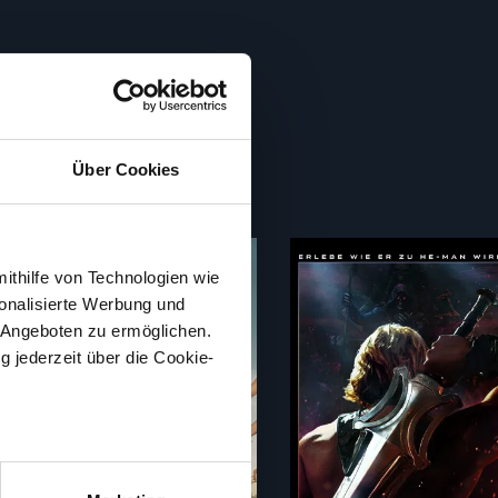
Über Cookies
mithilfe von Technologien wie
122 min
132 min
onalisierte Werbung und
 Angeboten zu ermöglichen.
g jederzeit über die Cookie-
au sein können
zieren