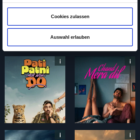
Abschnitt Einzelheiten
fest.
Cookies zulassen
Auf unserer Webseite Popcorntimes kannst du Spielfilme
aus den Jahren 1910 bis 2010 kostenlos ansehen. Bitte
beachte, dass dieser Service ohne Unterstützung
Auswahl erlauben
unserer zahlreichen Werbepartner nicht möglich ist. Wir
verwenden Cookies, um Inhalte und Anzeigen
auszuspielen und zu personalisieren, Funktionen für
soziale Medien anbieten zu können und die Zugriffe auf
unsere Website zu analysieren. Außerdem geben wir
Informationen zu deiner Verwendung unserer Website an
unsere Partner für soziale Medien, Werbung und
Analysen weiter. Unsere Partner führen diese
Informationen möglicherweise mit weiteren Daten
zusammen, die du ihnen bereitgestellt hast oder welche
sie im Rahmen deiner Nutzung der Dienste gesammelt
haben. Du kannst diese Genehmigung jederzeit
widerrufen.