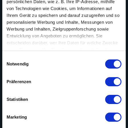
persönlichen Daten, wie z. B. Ihre IP-Adresse, mithilfe
von Technologien wie Cookies, um Informationen auf
Ihrem Gerät zu speichern und darauf zuzugreifen und so
personalisierte Werbung und Inhalte, Messungen von
Werbung und Inhalten, Zielgruppenforschung sowie
Entwicklung von Angeboten zu ermöglichen. Sie
entscheiden darüber, wer Ihre Daten für welche Zwecke
nutzt. Sie können Ihre Einwilligung jederzeit über die
Cookie-Erklärung oder durch Klicken auf das Privacy
Einwilligungsauswahl
Trigger Symbol ändern oder widerrufen
Notwendig
Wenn Sie es erlauben, würden wir auch gerne:
Präferenzen
Informationen über Ihre geografische Lage
erfassen, welche bis auf einige Meter genau sein
können
Statistiken
Ihr Gerät durch aktives Scannen nach
bestimmten Merkmalen (Fingerprinting) identifizieren
Marketing
Erfahren Sie mehr darüber, wie Ihre persönlichen Daten
verarbeitet werden, und legen Sie Ihre Präferenzen im