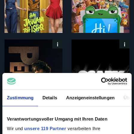
Zustimmung
Details
Anzeigeneinstellungen
Über
Verantwortungsvoller Umgang mit Ihren Daten
Wir und
unsere 119 Partner
verarbeiten Ihre