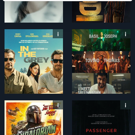
verwenden Cookies, um Inhalte und Anzeigen
auszuspielen und zu personalisieren, Funktionen für
soziale Medien anbieten zu können und die Zugriffe auf
unsere Website zu analysieren. Außerdem geben wir
Informationen zu deiner Verwendung unserer Website an
unsere Partner für soziale Medien, Werbung und
Analysen weiter. Unsere Partner führen diese
Informationen möglicherweise mit weiteren Daten
zusammen, die du ihnen bereitgestellt hast oder welche
sie im Rahmen deiner Nutzung der Dienste gesammelt
haben. Du kannst diese Genehmigung jederzeit
widerrufen.