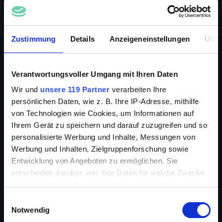
STUMMFILME
FANTASY
ABENTEUER
SCIENCE FICTION
INFO
DRAMA
Zustimmung
Details
Anzeigeneinstellungen
Über
Verantwortungsvoller Umgang mit Ihren Daten
Wir und
unsere 119 Partner
verarbeiten Ihre
US-amerikanischer Film aus dem Jahre 1925 nach
persönlichen Daten, wie z. B. Ihre IP-Adresse, mithilfe
dem Roman von Arthur Doyle. Der aufbrausende
von Technologien wie Cookies, um Informationen auf
Forscher Professor Challenger wird von der
Ihrem Gerät zu speichern und darauf zuzugreifen und so
Öffentlichkeit verspottet, weil er eine unglaubliche
Behauptung aufstellt. Er lässt verlauten, dass es auf
personalisierte Werbung und Inhalte, Messungen von
einem abgelegenen Bergplateau in Südamerika noch
Werbung und Inhalten, Zielgruppenforschung sowie
lebende Dinosaurier gibt.
Entwicklung von Angeboten zu ermöglichen. Sie
entscheiden darüber, wer Ihre Daten für welche Zwecke
nutzt. Sie können Ihre Einwilligung jederzeit über die
Cookie-Erklärung oder durch Klicken auf das Privacy
Einwilligungsauswahl
Regie
Harry O. Hoyt
Trigger Symbol ändern oder widerrufen
Notwendig
Cast
Bessie Love, Lewis Stone, Wallace