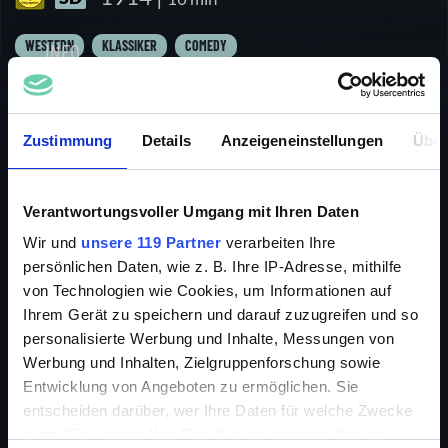
WESTERN
KLASSIKER
COMEDY
INFO
Zustimmung
Details
Anzeigeneinstellungen
Über
Charlie Chaplin zählt zu den erfolgreichsten Komikern
des 20. Jahrhunderts. Seine bekannteste Rolle ist der
Verantwortungsvoller Umgang mit Ihren Daten
„Vagabund“ (im Original „The Tramp“, auch „Charlot“).
Wir und
unsere 119 Partner
verarbeiten Ihre
Hier mimt er einen verarmten Landstreicher mit den
persönlichen Daten, wie z. B. Ihre IP-Adresse, mithilfe
Manieren und der Würde eines Gentleman. Diese
von Technologien wie Cookies, um Informationen auf
Figur mit Zweifingerschnurrbart (auch „Chaplinbart“
Ihrem Gerät zu speichern und darauf zuzugreifen und so
genannt), übergroßer Hose und Schuhen, enger Jacke,
personalisierte Werbung und Inhalte, Messungen von
Bambusstock in der Hand und Melone auf dem Kopf
Werbung und Inhalten, Zielgruppenforschung sowie
wurde zu einer Film-Ikone. Charlie Chaplin begann
seine Karriere als Kind bei Auftritten in der Music
Entwicklung von Angeboten zu ermöglichen. Sie
Hall. Als Komiker in den frühen Stummfilmkomödien
entscheiden darüber, wer Ihre Daten für welche Zwecke
Hollywoods feierte er bald große Erfolge. Als
nutzt. Sie können Ihre Einwilligung jederzeit über die