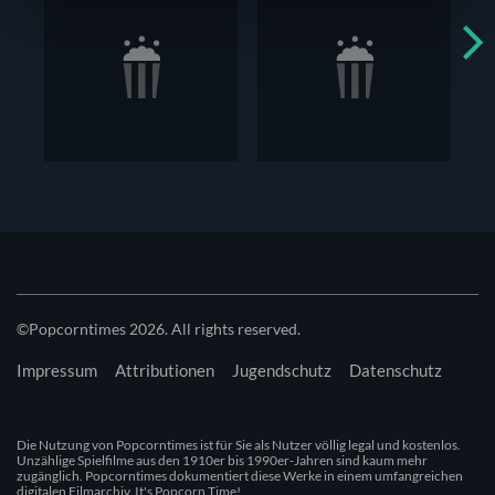
auszuspielen und zu personalisieren, Funktionen für
soziale Medien anbieten zu können und die Zugriffe auf
unsere Website zu analysieren. Außerdem geben wir
Informationen zu deiner Verwendung unserer Website an
unsere Partner für soziale Medien, Werbung und
Analysen weiter. Unsere Partner führen diese
Informationen möglicherweise mit weiteren Daten
zusammen, die du ihnen bereitgestellt hast oder welche
sie im Rahmen deiner Nutzung der Dienste gesammelt
haben. Du kannst diese Genehmigung jederzeit
widerrufen.
©Popcorntimes 2026. All rights reserved.
Impressum
Attributionen
Jugendschutz
Datenschutz
Die Nutzung von Popcorntimes ist für Sie als Nutzer völlig legal und kostenlos.
Unzählige Spielfilme aus den 1910er bis 1990er-Jahren sind kaum mehr
zugänglich. Popcorntimes dokumentiert diese Werke in einem umfangreichen
digitalen Filmarchiv. It's Popcorn Time!