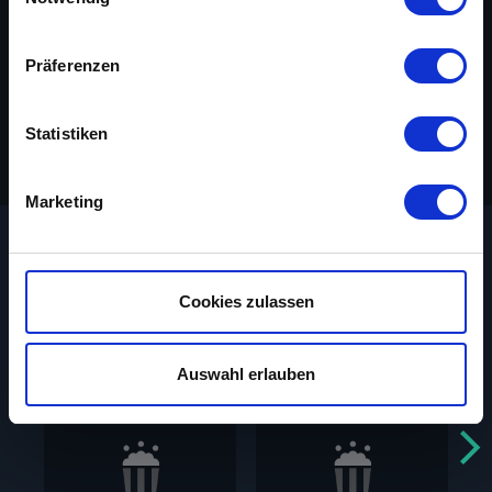
Regie
Dave Fleischer
Wenn Sie es erlauben, würden wir auch gerne:
Präferenzen
Cast
Jessica Dragonette, Lanny Ross
Informationen über Ihre geografische Lage
Original-Titel
Gulliver's Travels
erfassen, welche bis auf einige Meter genau sein
können
Statistiken
Jahr
1939
Ihr Gerät durch aktives Scannen nach
bestimmten Merkmalen (Fingerprinting) identifizieren
Marketing
Erfahren Sie mehr darüber, wie Ihre persönlichen Daten
verarbeitet werden, und legen Sie Ihre Präferenzen im
Abschnitt Einzelheiten
fest.
Das könnte dir auch gefallen
Cookies zulassen
Auf unserer Webseite Popcorntimes kannst du Spielfilme
aus den Jahren 1910 bis 2010 kostenlos ansehen. Bitte
beachte, dass dieser Service ohne Unterstützung
Auswahl erlauben
unserer zahlreichen Werbepartner nicht möglich ist. Wir
verwenden Cookies, um Inhalte und Anzeigen
auszuspielen und zu personalisieren, Funktionen für
soziale Medien anbieten zu können und die Zugriffe auf