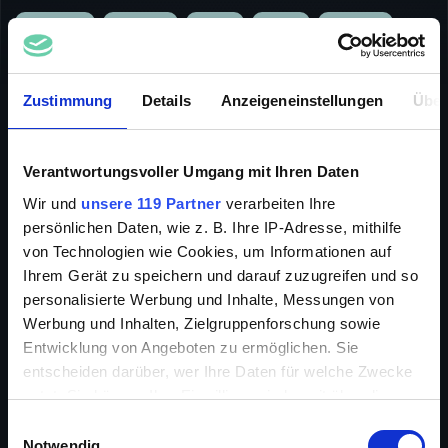
ABENTEUER
KLASSIKER
ACTION
FAMILIE
ANIMATION
INFO
Zustimmung
Details
Anzeigeneinstellungen
Über
Verantwortungsvoller Umgang mit Ihren Daten
Dieser Zeichentrickfilm der berühmten Fleischer
Wir und
unsere 119 Partner
verarbeiten Ihre
Studios beruht auf dem weltbekannten Roman von
persönlichen Daten, wie z. B. Ihre IP-Adresse, mithilfe
Jonathan Swift und erzählt von den Abenteuern des
von Technologien wie Cookies, um Informationen auf
Schiffsarztes Gulliver. Als er nach einem
Ihrem Gerät zu speichern und darauf zuzugreifen und so
Schiffsunglück am Strand von Lilliput aufwacht,
haben ihn dessen winzige Bewohner bereits gefesselt.
personalisierte Werbung und Inhalte, Messungen von
Kein Wunder, halten sie Gulliver doch für einen
Werbung und Inhalten, Zielgruppenforschung sowie
Riesen! Schon bald entfernen die Lilliputaner
Entwicklung von Angeboten zu ermöglichen. Sie
Gullivers Fesseln, er soll ihnen in einem Krieg gegen
entscheiden darüber, wer Ihre Daten für welche Zwecke
die Feinde von derInsel Blefusko beistehen.
nutzt. Sie können Ihre Einwilligung jederzeit über die
Cookie-Erklärung oder durch Klicken auf das Privacy
Einwilligungsauswahl
Trigger Symbol ändern oder widerrufen
Notwendig