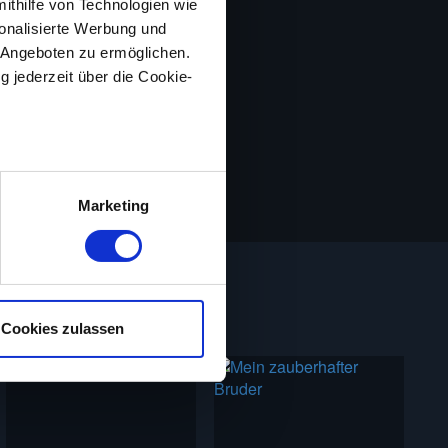
mithilfe von Technologien wie
onalisierte Werbung und
 Angeboten zu ermöglichen.
g jederzeit über die Cookie-
au sein können
zieren
Marketing
hre Präferenzen im
Abschnitt
nlos ansehen. Bitte beachte,
. Wir verwenden Cookies, um
Cookies zulassen
bieten zu können und die
erwendung unserer Website an
e Informationen
sie im Rahmen deiner