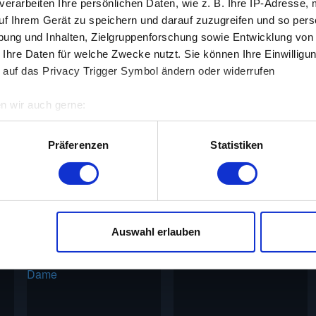
verarbeiten Ihre persönlichen Daten, wie z. B. Ihre IP-Adresse, 
uf Ihrem Gerät zu speichern und darauf zuzugreifen und so pers
ung und Inhalten, Zielgruppenforschung sowie Entwicklung von
Zoltan Korda
 Ihre Daten für welche Zwecke nutzt. Sie können Ihre Einwilligun
abu, Joseph Calleia, John Qualen, Frank Puglia
 auf das Privacy Trigger Symbol ändern oder widerrufen
Jungle Book
n wir auch gerne:
1942
re geografische Lage erfassen, welche bis auf einige Meter gen
es Scannen nach bestimmten Merkmalen (Fingerprinting) identifi
Präferenzen
Statistiken
ie Ihre persönlichen Daten verarbeitet werden, und legen Sie I
ntimes kannst du Spielfilme aus den Jahren 1910 bis 2010 koste
terstützung unserer zahlreichen Werbepartner nicht möglich ist
Auswahl erlauben
ielen und zu personalisieren, Funktionen für soziale Medien an
 zu analysieren. Außerdem geben wir Informationen zu deiner V
edien, Werbung und Analysen weiter. Unsere Partner führen dies
 Daten zusammen, die du ihnen bereitgestellt hast oder welche 
lt haben. Du kannst diese Genehmigung jederzeit widerrufen.