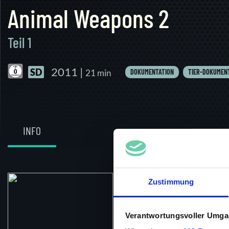
Animal Weapons 2
Teil 1
2011 |
SD
21 min
DOKUMENTATION
TIER-DOKUMEN
INFO
Zustimmung
Original-Titel
Verantwortungsvoller Umgan