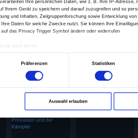
2011
verarbeiten Ihre persönlichen Daten, wie z. B. Ihre IP-Adresse, 
uf Ihrem Gerät zu speichern und darauf zuzugreifen und so pers
ung und Inhalten, Zielgruppenforschung sowie Entwicklung von
 Ihre Daten für welche Zwecke nutzt. Sie können Ihre Einwilligun
 auf das Privacy Trigger Symbol ändern oder widerrufen
n wir auch gerne:
re geografische Lage erfassen, welche bis auf einige Meter gen
es Scannen nach bestimmten Merkmalen (Fingerprinting) identifi
Präferenzen
Statistiken
ie Ihre persönlichen Daten verarbeitet werden, und legen Sie I
ntimes kannst du Spielfilme aus den Jahren 1910 bis 2010 koste
terstützung unserer zahlreichen Werbepartner nicht möglich ist
Auswahl erlauben
ielen und zu personalisieren, Funktionen für soziale Medien an
 zu analysieren. Außerdem geben wir Informationen zu deiner V
edien, Werbung und Analysen weiter. Unsere Partner führen dies
 Daten zusammen, die du ihnen bereitgestellt hast oder welche 
lt haben. Du kannst diese Genehmigung jederzeit widerrufen.