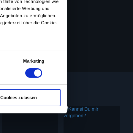
mithilfe von Technologien wie
onalisierte Werbung und
 Angeboten zu ermöglichen.
g jederzeit über die Cookie-
au sein können
zieren
Marketing
hre Präferenzen im
Abschnitt
nlos ansehen. Bitte beachte,
. Wir verwenden Cookies, um
Cookies zulassen
bieten zu können und die
erwendung unserer Website an
e Informationen
sie im Rahmen deiner