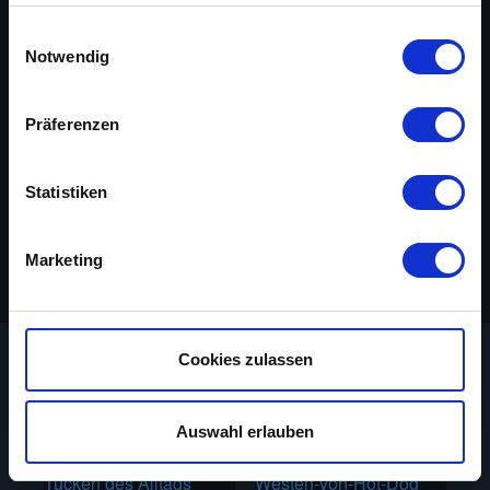
nutzt. Sie können Ihre Einwilligung jederzeit über die
Welt Interesse an dem Eiland.
Cookie-Erklärung oder durch Klicken auf das Privacy
Einwilligungsauswahl
Trigger Symbol ändern oder widerrufen
Notwendig
Regie
Léo Joannon, John Berry, Alfred J.
Wenn Sie es erlauben, würden wir auch gerne:
Präferenzen
Goulding,
Informationen über Ihre geografische Lage
erfassen, welche bis auf einige Meter genau sein
Cast
Stan Laurel, Oliver Hardy, Suzy Delair,
Max Elloy
können
Statistiken
Ihr Gerät durch aktives Scannen nach
Original-Titel
Atoll K
bestimmten Merkmalen (Fingerprinting) identifizieren
Jahr
1951
Marketing
Erfahren Sie mehr darüber, wie Ihre persönlichen Daten
verarbeitet werden, und legen Sie Ihre Präferenzen im
Abschnitt Einzelheiten
fest.
Cookies zulassen
Auf unserer Webseite Popcorntimes kannst du Spielfilme
Das könnte dir auch gefallen
aus den Jahren 1910 bis 2010 kostenlos ansehen. Bitte
beachte, dass dieser Service ohne Unterstützung
Auswahl erlauben
unserer zahlreichen Werbepartner nicht möglich ist. Wir
verwenden Cookies, um Inhalte und Anzeigen