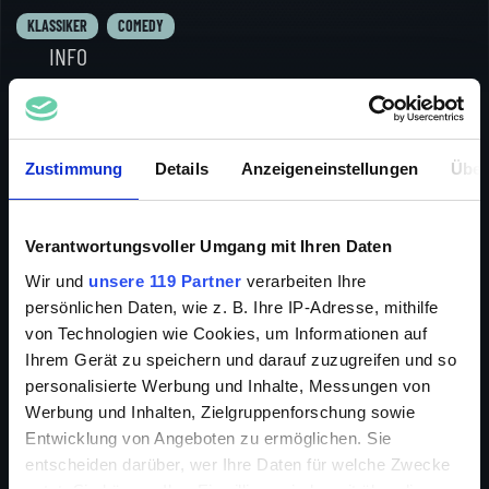
KLASSIKER
COMEDY
INFO
Zustimmung
Details
Anzeigeneinstellungen
Über
Stan und Olli erben von ihrem stinkreichen Onkel
lediglich ein altes Schiff und eine unbekannte Insel im
Verantwortungsvoller Umgang mit Ihren Daten
Pazifischen Ozean. Voller Stolz stechen die beiden in
See um ihre Insel zu suchen. Doch es kommt wie es
Wir und
unsere 119 Partner
verarbeiten Ihre
kommen muss auf hoher See kentert der alte Kahn und
persönlichen Daten, wie z. B. Ihre IP-Adresse, mithilfe
erleidet einen irreparablen Motorschaden. So
von Technologien wie Cookies, um Informationen auf
stranden die neugeborenen Matrosen auf einem Atoll.
Ihrem Gerät zu speichern und darauf zuzugreifen und so
Doch als plötzlich Uran auf dem Atoll gefunden wird,
personalisierte Werbung und Inhalte, Messungen von
ist es mit der Ruhe vorbei. Während Stan und Olli
Werbung und Inhalten, Zielgruppenforschung sowie
zusammen mit ihrem Koch und einer jungen Frau, auf
Entwicklung von Angeboten zu ermöglichen. Sie
eine andere Insel flüchten und dort ihre ihre eigene
entscheiden darüber, wer Ihre Daten für welche Zwecke
Staatsform gründen, zeigen die Großmächte dieser