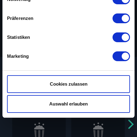
Regie
Wu Ma
Cast
Fei Meng, Lin Lin Li, Chi Lin, Stanley
Wenn Sie es erlauben, würden wir auch gerne:
Präferenzen
Sui-Fan Fung
Informationen über Ihre geografische Lage
Original-Titel
小老虎
erfassen, welche bis auf einige Meter genau sein
können
Statistiken
Jahr
1973
Ihr Gerät durch aktives Scannen nach
bestimmten Merkmalen (Fingerprinting) identifizieren
Marketing
Erfahren Sie mehr darüber, wie Ihre persönlichen Daten
verarbeitet werden, und legen Sie Ihre Präferenzen im
Abschnitt Einzelheiten
fest.
Das könnte dir auch gefallen
Cookies zulassen
Auf unserer Webseite Popcorntimes kannst du Spielfilme
aus den Jahren 1910 bis 2010 kostenlos ansehen. Bitte
beachte, dass dieser Service ohne Unterstützung
Auswahl erlauben
unserer zahlreichen Werbepartner nicht möglich ist. Wir
verwenden Cookies, um Inhalte und Anzeigen
auszuspielen und zu personalisieren, Funktionen für
soziale Medien anbieten zu können und die Zugriffe auf