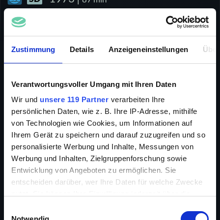
DRAMA
ACTION
INFO
Zustimmung
Details
Anzeigeneinstellungen
Über
Verantwortungsvoller Umgang mit Ihren Daten
Billy der Tiger gilt als der beste Karatekämpfer von
Wir und
unsere 119 Partner
verarbeiten Ihre
Hongkong. Ein karategeschulter Journalist will sich
persönlichen Daten, wie z. B. Ihre IP-Adresse, mithilfe
für eine Reportage mit Billy einlassen. Aus dem
von Technologien wie Cookies, um Informationen auf
Hinterhalt wird er getötet, Billy als vermeintlicher
Ihrem Gerät zu speichern und darauf zuzugreifen und so
Mörder unter Anklage gestellt. Ihm gelingt jedoch die
Flucht und er kann in Opiumkneipen und
personalisierte Werbung und Inhalte, Messungen von
Heroinhöhlen den wahren Täter entlaven. Mit einem
Werbung und Inhalten, Zielgruppenforschung sowie
grandiosen Plan gelingt es ihm, die Polizei von seiner
Entwicklung von Angeboten zu ermöglichen. Sie
Unschuld zu überzeugen.
entscheiden darüber, wer Ihre Daten für welche Zwecke
nutzt. Sie können Ihre Einwilligung jederzeit über die
Cookie-Erklärung oder durch Klicken auf das Privacy
Einwilligungsauswahl
Trigger Symbol ändern oder widerrufen
Notwendig