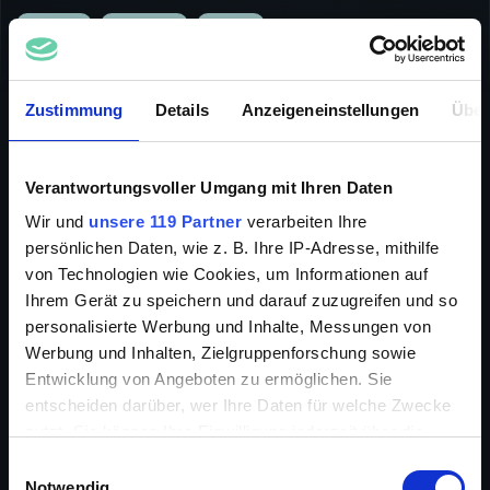
WESTERN
ABENTEUER
COMEDY
INFO
Zustimmung
Details
Anzeigeneinstellungen
Über
Verantwortungsvoller Umgang mit Ihren Daten
Pfarrer Jeremiah Sanchez lebt mit seiner Frau und vier
Wir und
unsere 119 Partner
verarbeiten Ihre
attraktiven Töchtern im Norden Mexikos, wo sich die
persönlichen Daten, wie z. B. Ihre IP-Adresse, mithilfe
jungen Damen den Avancen der lokalen Jünglinge
von Technologien wie Cookies, um Informationen auf
ausgesetzt sehen. So vernimmt man mit Freude, ein
Ihrem Gerät zu speichern und darauf zuzugreifen und so
Haus in Arizona geerbt zu haben. Bei der Ankunft dort
muss Familie Sanchez aber nicht nur feststellen, dass
personalisierte Werbung und Inhalte, Messungen von
es sich bei dem Haus um ein Bordell handelt, sondern
Werbung und Inhalten, Zielgruppenforschung sowie
auch, dass auch andere ein Auge auf den Besitz
Entwicklung von Angeboten zu ermöglichen. Sie
geworfen haben...
entscheiden darüber, wer Ihre Daten für welche Zwecke
nutzt. Sie können Ihre Einwilligung jederzeit über die
Cookie-Erklärung oder durch Klicken auf das Privacy
Einwilligungsauswahl
Trigger Symbol ändern oder widerrufen
Notwendig