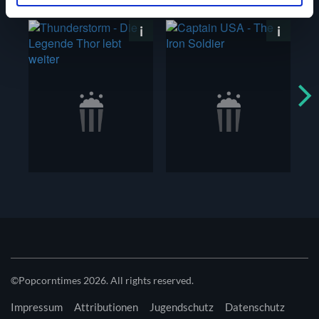
unserer zahlreichen Werbepartner nicht möglich ist. Wir
verwenden Cookies, um Inhalte und Anzeigen
auszuspielen und zu personalisieren, Funktionen für
soziale Medien anbieten zu können und die Zugriffe auf
unsere Website zu analysieren. Außerdem geben wir
Informationen zu deiner Verwendung unserer Website an
unsere Partner für soziale Medien, Werbung und
Analysen weiter. Unsere Partner führen diese
Informationen möglicherweise mit weiteren Daten
zusammen, die du ihnen bereitgestellt hast oder welche
sie im Rahmen deiner Nutzung der Dienste gesammelt
haben. Du kannst diese Genehmigung jederzeit
widerrufen.
©Popcorntimes 2026. All rights reserved.
Impressum
Attributionen
Jugendschutz
Datenschutz