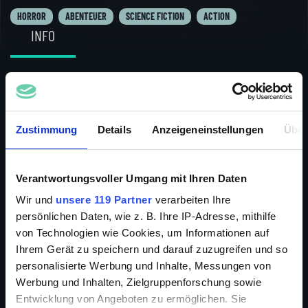
HORROR
ABENTEUER
SCIENCE FICTION
ACTION
INFO
Ein Öl-Unternehmen setzt unwissentlich bei ihren
Zustimmung
Details
Anzeigeneinstellungen
Über
Bohrungen in mehreren tausend Meter Tiefe einen
prähistorischen Monster-Hai frei, der unter einer
dicken Eisschicht die Jahrtausende überdauert hat.
Verantwortungsvoller Umgang mit Ihren Daten
Dieses riesige Raubtier durchquert nun die Meere auf
Wir und
unsere 119 Partner
verarbeiten Ihre
der Suche nach Beute, um seinen enormen Appetit zu
persönlichen Daten, wie z. B. Ihre IP-Adresse, mithilfe
stillen. Zur selben Zeit macht eine Gruppe von
von Technologien wie Cookies, um Informationen auf
College-Freunden einen Badeurlaub auf einer
Ihrem Gerät zu speichern und darauf zuzugreifen und so
abgelegenen Insel. Jill, Tia und Kristen wollen in Ruhe
ihren verdienten Ausflug genießen. Doch der
personalisierte Werbung und Inhalte, Messungen von
Badespaß wird schnell zum Alptraum, als ihnen
Werbung und Inhalten, Zielgruppenforschung sowie
bewusst wird, dass das riesige, beinahe 20-Meter-
Entwicklung von Angeboten zu ermöglichen. Sie