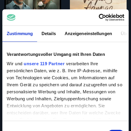
Zustimmung
Details
Anzeigeneinstellungen
Über
Verantwortungsvoller Umgang mit Ihren Daten
Wir und
unsere 119 Partner
verarbeiten Ihre
persönlichen Daten, wie z. B. Ihre IP-Adresse, mithilfe
von Technologien wie Cookies, um Informationen auf
Ihrem Gerät zu speichern und darauf zuzugreifen und so
personalisierte Werbung und Inhalte, Messungen von
Werbung und Inhalten, Zielgruppenforschung sowie
Entwicklung von Angeboten zu ermöglichen. Sie
entscheiden darüber, wer Ihre Daten für welche Zwecke
nutzt. Sie können Ihre Einwilligung jederzeit über die
Cookie-Erklärung oder durch Klicken auf das Privacy
Einwilligungsauswahl