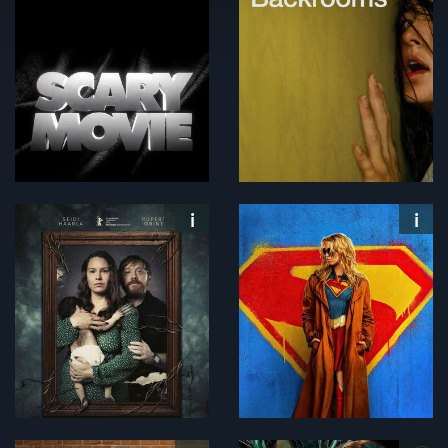
soziale Medien anbieten zu können und die Zugriffe auf
unsere Website zu analysieren. Außerdem geben wir
Informationen zu deiner Verwendung unserer Website an
unsere Partner für soziale Medien, Werbung und
Analysen weiter. Unsere Partner führen diese
Informationen möglicherweise mit weiteren Daten
zusammen, die du ihnen bereitgestellt hast oder welche
sie im Rahmen deiner Nutzung der Dienste gesammelt
haben. Du kannst diese Genehmigung jederzeit
widerrufen.