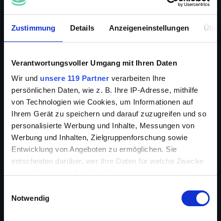
ABENTEUER
DRAMA
INFO
Zustimmung
Details
Anzeigeneinstellungen
Über
Verantwortungsvoller Umgang mit Ihren Daten
Wir und
unsere 119 Partner
verarbeiten Ihre
persönlichen Daten, wie z. B. Ihre IP-Adresse, mithilfe
Anfangs des 17. Jahrhunderts wird der wohlhabende
von Technologien wie Cookies, um Informationen auf
Duke of Nevers von seinem fiesen Cousin Gonzague
Ihrem Gerät zu speichern und darauf zuzugreifen und so
getötet. Kurz vor seinem Tod bittet der Duke seinen
besten Freund, den ehemaligen Herumtreiber
personalisierte Werbung und Inhalte, Messungen von
Lafardere, ihn zu rächen – koste es was es wolle.
Werbung und Inhalten, Zielgruppenforschung sowie
Entwicklung von Angeboten zu ermöglichen. Sie
entscheiden darüber, wer Ihre Daten für welche Zwecke
nutzt. Sie können Ihre Einwilligung jederzeit über die
Regie
Philippe de Broca
Cookie-Erklärung oder durch Klicken auf das Privacy
Einwilligungsauswahl
Trigger Symbol ändern oder widerrufen
Cast
Daniel Auteuil, Fabrice Luchini,
Notwendig
Vincent Perez, Marie Gillain
Wenn Sie es erlauben, würden wir auch gerne: