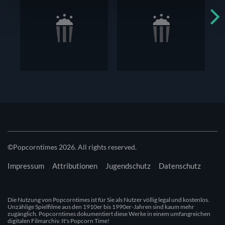
soziale Medien anbieten zu können und die Zugriffe auf
unsere Website zu analysieren. Außerdem geben wir
Informationen zu deiner Verwendung unserer Website an
unsere Partner für soziale Medien, Werbung und
Analysen weiter. Unsere Partner führen diese
Informationen möglicherweise mit weiteren Daten
zusammen, die du ihnen bereitgestellt hast oder welche
sie im Rahmen deiner Nutzung der Dienste gesammelt
haben. Du kannst diese Genehmigung jederzeit
widerrufen.
©Popcorntimes 2026. All rights reserved.
Impressum
Attributionen
Jugendschutz
Datenschutz
Die Nutzung von Popcorntimes ist für Sie als Nutzer völlig legal und kostenlos.
Unzählige Spielfilme aus den 1910er bis 1990er-Jahren sind kaum mehr
zugänglich. Popcorntimes dokumentiert diese Werke in einem umfangreichen
digitalen Filmarchiv. It's Popcorn Time!