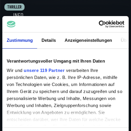
THRILLER
INFO
Zustimmung
Details
Anzeigeneinstellungen
Über
Durch Zufall gelangt eine geheimnisvolle Handtasche
Verantwortungsvoller Umgang mit Ihren Daten
in Lisas Besitz. Der Inhalt: das Tagebuch von
Jacqueline Barron. Es liest sich wie ein erotischer
Wir und
unsere 119 Partner
verarbeiten Ihre
Thriller und es birgt Verbotenes. Lisa wird von dem
persönlichen Daten, wie z. B. Ihre IP-Adresse, mithilfe
Buch magisch angezogen, doch ahnt sie, dass sie sich
von Technologien wie Cookies, um Informationen auf
so schnell wie möglich von der Schrift befreien muss.
Ihrem Gerät zu speichern und darauf zuzugreifen und so
Zu spät! Dunkle Gestalten dringen in ihre Wohnung
personalisierte Werbung und Inhalte, Messungen von
ein und wollen sie ermorden. Beim Kampf ums
Werbung und Inhalten, Zielgruppenforschung sowie
Überleben tötet Lisa einen ihrer Angreifer. Fortan
Entwicklung von Angeboten zu ermöglichen. Sie
befindet sie sich in ständiger Lebensgefahr die Rächer
sind ihr auf der Spur.
entscheiden darüber, wer Ihre Daten für welche Zwecke
nutzt. Sie können Ihre Einwilligung jederzeit über die