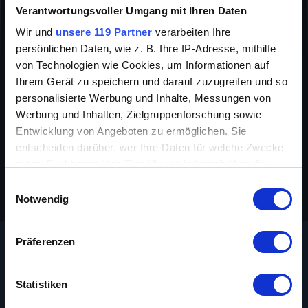
Verantwortungsvoller Umgang mit Ihren Daten
COMEDY
Wir und
INFO
unsere 119 Partner
verarbeiten Ihre
persönlichen Daten, wie z. B. Ihre IP-Adresse, mithilfe
von Technologien wie Cookies, um Informationen auf
Ihrem Gerät zu speichern und darauf zuzugreifen und so
personalisierte Werbung und Inhalte, Messungen von
Werbung und Inhalten, Zielgruppenforschung sowie
Entwicklung von Angeboten zu ermöglichen. Sie
entscheiden darüber, wer Ihre Daten für welche Zwecke
nutzt. Sie können Ihre Einwilligung jederzeit über die
Original-Titel
Laurel & Hardy
Cookie-Erklärung oder durch Klicken auf das Privacy
Einwilligungsauswahl
Trigger Symbol ändern oder widerrufen
Notwendig
Wenn Sie es erlauben, würden wir auch gerne:
Präferenzen
Informationen über Ihre geografische Lage
erfassen, welche bis auf einige Meter genau sein
Das könnte dir auch gefallen
können
Statistiken
Ihr Gerät durch aktives Scannen nach