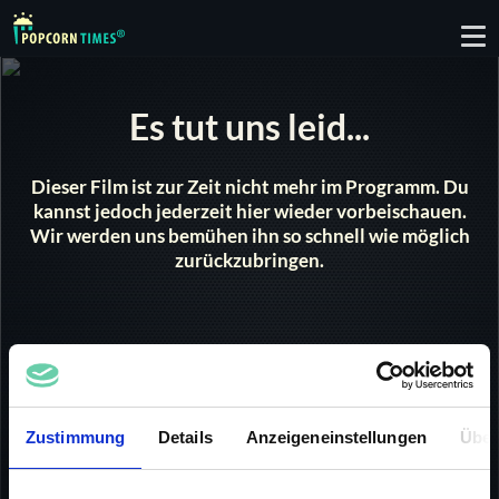
To
nav
Es tut uns leid...
Dieser Film ist zur Zeit nicht mehr im Programm. Du
kannst jedoch jederzeit hier wieder vorbeischauen.
Wir werden uns bemühen ihn so schnell wie möglich
zurückzubringen.
Die große Laurel & Hardy Box
Der Umweltverschmutzer
Zustimmung
Details
Anzeigeneinstellungen
Über
|
SD
9 min