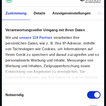
STUMMFILME
KLASSIKER
COMEDY
INFO
Zustimmung
Details
Anzeigeneinstellungen
Über
Verantwortungsvoller Umgang mit Ihren Daten
Wir und
unsere 119 Partner
verarbeiten Ihre
persönlichen Daten, wie z. B. Ihre IP-Adresse, mithilfe
kunden und angestellte tummeln sich in einem
von Technologien wie Cookies, um Informationen auf
gemischtwarenladen. roscoe kommt mit einem
Ihrem Gerät zu speichern und darauf zuzugreifen und so
pelzmantel aus der gefriertruhe und wirft ein cleveres
hackbeil. bei busters filmdeb
personalisierte Werbung und Inhalte, Messungen von
Werbung und Inhalten, Zielgruppenforschung sowie
Entwicklung von Angeboten zu ermöglichen. Sie
entscheiden darüber, wer Ihre Daten für welche Zwecke
Regie
Roscoe 'Fatty' Arbuckle
nutzt. Sie können Ihre Einwilligung jederzeit über die
Cookie-Erklärung oder durch Klicken auf das Privacy
Cast
Roscoe 'Fatty' Arbuckle, Buster
Einwilligungsauswahl
Trigger Symbol ändern oder widerrufen
Keaton, Al St. John, Josephine
Notwendig
Stevens
Wenn Sie es erlauben, würden wir auch gerne: