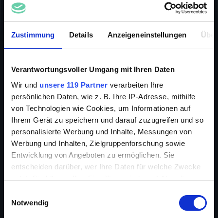
FANTASY
ABENTEUER
ACTION
INFO
Zustimmung
Details
Anzeigeneinstellungen
Über
Verantwortungsvoller Umgang mit Ihren Daten
Wir und
unsere 119 Partner
verarbeiten Ihre
Shanghai, aufstrebende Hafenstadt im Osten Chinas.
persönlichen Daten, wie z. B. Ihre IP-Adresse, mithilfe
Hier blüht der Handel, aber auch die Kriminalität. Das
von Technologien wie Cookies, um Informationen auf
organisierte Verbrechen hat sich die Journalistin Tom
Ihrem Gerät zu speichern und darauf zuzugreifen und so
zum Thema gemacht. Bei ihren Recherchen steht ihr
personalisierte Werbung und Inhalte, Messungen von
ein geheimnisvoller Maskenmann zur Seite.
Werbung und Inhalten, Zielgruppenforschung sowie
Entwicklung von Angeboten zu ermöglichen. Sie
entscheiden darüber, wer Ihre Daten für welche Zwecke
nutzt. Sie können Ihre Einwilligung jederzeit über die
Regie
Ching-Ying Lam
Cookie-Erklärung oder durch Klicken auf das Privacy
Einwilligungsauswahl
Cast
Kar Lok Chin, Esther Kwan,
Trigger Symbol ändern oder widerrufen
Notwendig
Rongguang Yu, Ching-Ying Lam