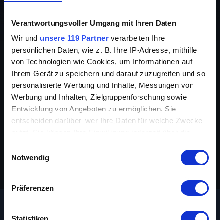
DOKUMENTATION
TIER-DOKUMENTATIONEN
Verantwortungsvoller Umgang mit Ihren Daten
INFO
Wir und
unsere 119 Partner
verarbeiten Ihre
persönlichen Daten, wie z. B. Ihre IP-Adresse, mithilfe
von Technologien wie Cookies, um Informationen auf
Ihrem Gerät zu speichern und darauf zuzugreifen und so
personalisierte Werbung und Inhalte, Messungen von
Werbung und Inhalten, Zielgruppenforschung sowie
Entwicklung von Angeboten zu ermöglichen. Sie
entscheiden darüber, wer Ihre Daten für welche Zwecke
Regie
Hugo van Lawick
nutzt. Sie können Ihre Einwilligung jederzeit über die
Original-Titel
Wildlife
Cookie-Erklärung oder durch Klicken auf das Privacy
Einwilligungsauswahl
Trigger Symbol ändern oder widerrufen
Notwendig
Jahr
2000
Wenn Sie es erlauben, würden wir auch gerne:
Präferenzen
Informationen über Ihre geografische Lage
erfassen, welche bis auf einige Meter genau sein
können
Statistiken