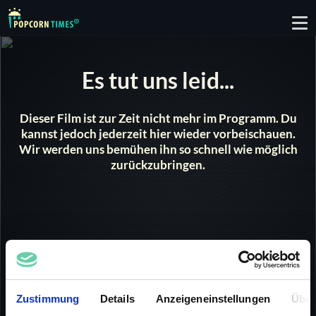
To
nav
Es tut uns leid...
Dieser Film ist zur Zeit nicht mehr im Programm. Du
kannst jedoch jederzeit hier wieder vorbeischauen.
Wir werden uns bemühen ihn so schnell wie möglich
zurückzubringen.
Elefanten am Kilimanjaro
2000 |
SD
47 min
Zustimmung
Details
Anzeigeneinstellungen
Über