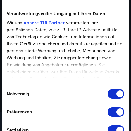
DOKUMENTATION
TIER-DOKUMENTATIONEN
Verantwortungsvoller Umgang mit Ihren Daten
INFO
Wir und
unsere 119 Partner
verarbeiten Ihre
persönlichen Daten, wie z. B. Ihre IP-Adresse, mithilfe
von Technologien wie Cookies, um Informationen auf
Ihrem Gerät zu speichern und darauf zuzugreifen und so
personalisierte Werbung und Inhalte, Messungen von
Werbung und Inhalten, Zielgruppenforschung sowie
Entwicklung von Angeboten zu ermöglichen. Sie
entscheiden darüber, wer Ihre Daten für welche Zwecke
Regie
Hugo van Lawick
nutzt. Sie können Ihre Einwilligung jederzeit über die
Original-Titel
Wildlife
Cookie-Erklärung oder durch Klicken auf das Privacy
Einwilligungsauswahl
Trigger Symbol ändern oder widerrufen
Notwendig
Jahr
1999
Wenn Sie es erlauben, würden wir auch gerne:
Präferenzen
Informationen über Ihre geografische Lage
erfassen, welche bis auf einige Meter genau sein
können
Statistiken