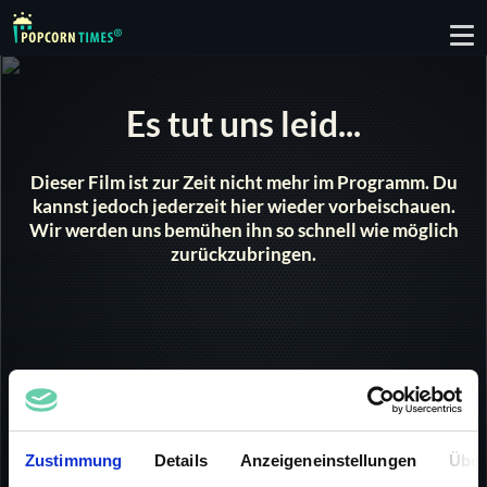
To
nav
Es tut uns leid...
Dieser Film ist zur Zeit nicht mehr im Programm. Du
kannst jedoch jederzeit hier wieder vorbeischauen.
Wir werden uns bemühen ihn so schnell wie möglich
zurückzubringen.
Giganten der Weltmeere Teil 3
1999 |
HD
46 min
Zustimmung
Details
Anzeigeneinstellungen
Über