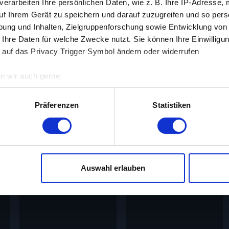
ildlife
verarbeiten Ihre persönlichen Daten, wie z. B. Ihre IP-Adresse, 
uf Ihrem Gerät zu speichern und darauf zuzugreifen und so pers
1999
ung und Inhalten, Zielgruppenforschung sowie Entwicklung von
 Ihre Daten für welche Zwecke nutzt. Sie können Ihre Einwilligun
 auf das Privacy Trigger Symbol ändern oder widerrufen
n wir auch gerne:
re geografische Lage erfassen, welche bis auf einige Meter gen
es Scannen nach bestimmten Merkmalen (Fingerprinting) identifi
Präferenzen
Statistiken
ie Ihre persönlichen Daten verarbeitet werden, und legen Sie I
ntimes kannst du Spielfilme aus den Jahren 1910 bis 2010 koste
terstützung unserer zahlreichen Werbepartner nicht möglich ist
Auswahl erlauben
ielen und zu personalisieren, Funktionen für soziale Medien an
 zu analysieren. Außerdem geben wir Informationen zu deiner V
edien, Werbung und Analysen weiter. Unsere Partner führen dies
 Daten zusammen, die du ihnen bereitgestellt hast oder welche 
lt haben. Du kannst diese Genehmigung jederzeit widerrufen.