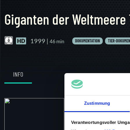
Giganten der Weltmeere T
1999 |
HD
46 min
DOKUMENTATION
TIER-DOKUMEN
INFO
Zustimmung
Regie
Verantwortungsvoller Umgan