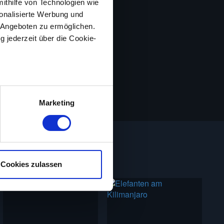
mithilfe von Technologien wie
onalisierte Werbung und
 Angeboten zu ermöglichen.
g jederzeit über die Cookie-
au sein können
zieren
Marketing
hre Präferenzen im
Abschnitt
nlos ansehen. Bitte beachte,
. Wir verwenden Cookies, um
Cookies zulassen
bieten zu können und die
erwendung unserer Website an
e Informationen
sie im Rahmen deiner